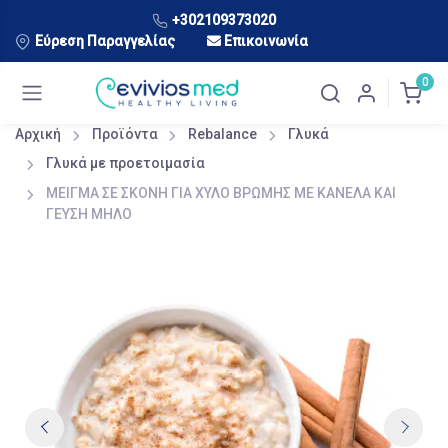
+302109373020
Εύρεση Παραγγελίας
Επικοινωνία
0
Αρχική
Προϊόντα
Rebalance
Γλυκά
Γλυκά με προετοιμασία
ΜΕΙΓΜΑ ΣΕ ΣΚΟΝΗ ΓΙΑ ΧΥΛΟ ΒΡΩΜΗΣ ΜΕ ΚΑΝΕΛΑ ΚΑΙ
ΓΕΥΣΗ ΜΗΛΟ