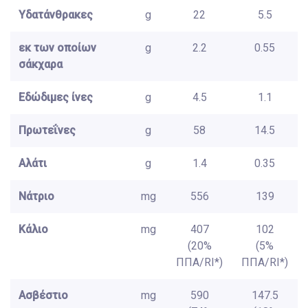
Υδατάνθρακες
g
22
5.5
εκ των οποίων
g
2.2
0.55
σάκχαρα
Εδώδιμες ίνες
g
4.5
1.1
Πρωτεΐνες
g
58
14.5
Αλάτι
g
1.4
0.35
Νάτριο
mg
556
139
Κάλιο
mg
407
102
(20%
(5%
ΠΠΑ/RI*)
ΠΠΑ/RI*)
Ασβέστιο
mg
590
147.5