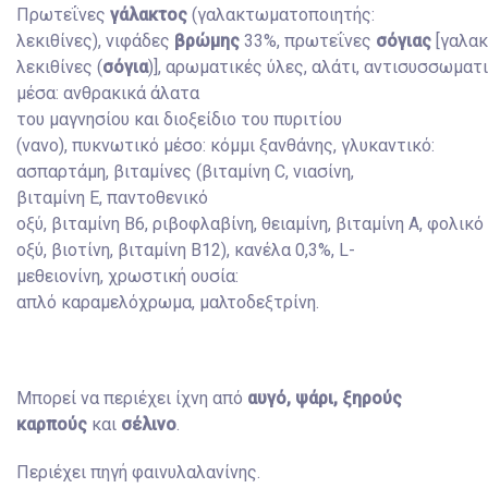
Πρωτεΐνες
γάλακτος
(γαλακτωματοποιητής:
λεκιθίνες), νιφάδες
βρώμης
33%, πρωτεΐνες
σόγιας
[γαλα
λεκιθίνες (
σόγια
)], αρωματικές ύλες, αλάτι, αντισυσσωματ
μέσα: ανθρακικά άλατα
του μαγνησίου και διοξείδιο του πυριτίου
(νανο), πυκνωτικό μέσο: κόμμι ξανθάνης, γλυκαντικό:
ασπαρτάμη, βιταμίνες (βιταμίνη C, νιασίνη,
βιταμίνη E, παντοθενικό
οξύ, βιταμίνη B6, ριβοφλαβίνη, θειαμίνη, βιταμίνη A, φολικό
οξύ, βιοτίνη, βιταμίνη B12), κανέλα 0,3%, L-
μεθειονίνη, χρωστική ουσία:
απλό καραμελόχρωμα, μαλτοδεξτρίνη.
Μπορεί να περιέχει ίχνη από
αυγό, ψάρι, ξηρούς
καρπούς
και
σέλινο
.
Περιέχει πηγή φαινυλαλανίνης.