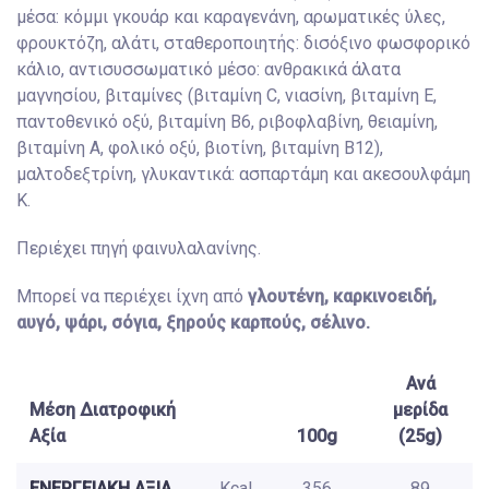
μέσα: κόμμι γκουάρ και καραγενάνη, αρωματικές ύλες,
φρουκτόζη, αλάτι, σταθεροποιητής: δισόξινο φωσφορικό
κάλιο, αντισυσσωματικό μέσο: ανθρακικά άλατα
μαγνησίου, βιταμίνες (βιταμίνη C, νιασίνη, βιταμίνη E,
παντοθενικό οξύ, βιταμίνη B6, ριβοφλαβίνη, θειαμίνη,
βιταμίνη A, φολικό οξύ, βιοτίνη, βιταμίνη Β12),
μαλτοδεξτρίνη, γλυκαντικά: ασπαρτάμη και ακεσουλφάμη
Κ.
Περιέχει πηγή φαινυλαλανίνης.
Μπορεί να περιέχει ίχνη από
γλουτένη, καρκινοειδή,
αυγό, ψάρι, σόγια, ξηρούς καρπούς, σέλινο.
Ανά
Μέση Διατροφική
μερίδα
Αξία
100g
(25g)
ΕΝΕΡΓΕΙΑΚΗ ΑΞΙΑ
Kcal
356
89