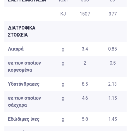
KJ
1507
377
ΔΙΑΤΡΟΦΙΚΑ
ΣΤΟΙΧΕΙΑ
Λιπαρά
g
3.4
0.85
εκ των οποίων
g
2
0.5
κορεσμένα
Υδατάνθρακες
g
8.5
2.13
εκ των οποίων
g
4.6
1.15
σάκχαρα
Εδώδιμες ίνες
g
5.8
1.45