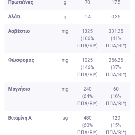
Πρωτεΐνες
g
70
17.5
Αλάτι
g
1.4
0.35
Ασβέστιο
mg
1325
331.25
(166%
(41%
ΠΠΑ/RI*)
ΠΠΑ/RI*)
Φώσφορος
mg
1025
256.25
(146%
(37%
ΠΠΑ/RI*)
ΠΠΑ/RI*)
Μαγνήσιο
mg
240
60
(64%
(16%
ΠΠΑ/RI*)
ΠΠΑ/RI*)
Βιταμίνη A
μg
480
120
(60%
(15%
ΠΠΑ/RI*)
ΠΠΑ/RI*)