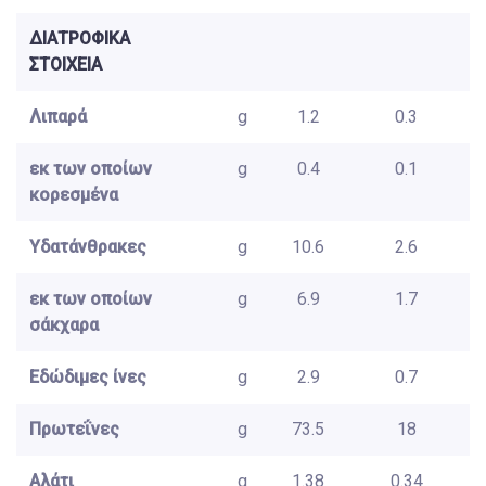
ΔΙΑΤΡΟΦΙΚΑ
ΣΤΟΙΧΕΙΑ
Λιπαρά
g
1.2
0.3
εκ των οποίων
g
0.4
0.1
κορεσμένα
Υδατάνθρακες
g
10.6
2.6
εκ των οποίων
g
6.9
1.7
σάκχαρα
Εδώδιμες ίνες
g
2.9
0.7
Πρωτεΐνες
g
73.5
18
Αλάτι
g
1.38
0.34