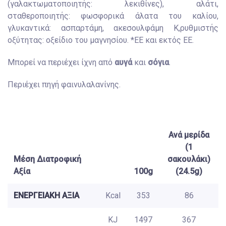
(γαλακτωματοποιητής: λεκιθίνες), αλάτι,
σταθεροποιητής: φωσφορικά άλατα του καλίου,
γλυκαντικά: ασπαρτάμη, ακεσουλφάμη Κ,ρυθμιστής
οξύτητας: οξείδιο του μαγνησίου. *ΕΕ και εκτός ΕΕ.
Μπορεί να περιέχει ίχνη από
αυγά
και
σόγια
.
Περιέχει πηγή φαινυλαλανίνης.
Ανά μερίδα
(1
Μέση Διατροφική
σακουλάκι)
Αξία
100g
(24.5g)
ΕΝΕΡΓΕΙΑΚΗ ΑΞΙΑ
Kcal
353
86
KJ
1497
367