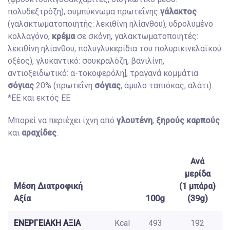
πολυδεξτρόζη), συμπύκνωμα πρωτεΐνης
γάλακτος
(γαλακτωματοποιητής: λεκιθίνη ηλίανθου), υδρολυμένο
κολλαγόνο,
κρέμα
σε σκόνη, γαλακτωματοποιητές:
λεκιθίνη ηλίανθου, πολυγλυκερίδια του πολυρικινελαϊκού
οξέος), γλυκαντικό: σουκραλόζη, βανιλίνη,
αντιοξειδωτικό: α-τοκοφερόλη], τραγανά κομμάτια
σόγιας
20% (πρωτεΐνη
σόγιας
, άμυλο ταπιόκας, αλάτι).
*ΕΕ και εκτός ΕΕ
Μπορεί να περιέχει ίχνη από
γλουτένη
,
ξηρούς καρπούς
και
αραχίδες
.
Ανά
μερίδα
Μέση Διατροφική
(1 μπάρα)
Αξία
100g
(39g)
ΕΝΕΡΓΕΙΑΚΗ ΑΞΙΑ
Kcal
493
192