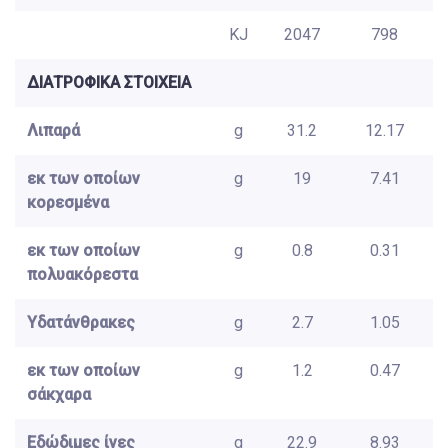
KJ
2047
798
ΔΙΑΤΡΟΦΙΚΑ ΣΤΟΙΧΕΙΑ
Λιπαρά
g
31.2
12.17
εκ των οποίων
g
19
7.41
κορεσμένα
εκ των οποίων
g
0.8
0.31
πολυακόρεστα
Υδατάνθρακες
g
2.7
1.05
εκ των οποίων
g
1.2
0.47
σάκχαρα
Εδώδιμες ίνες
g
22.9
8.93