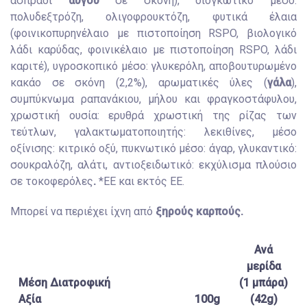
ασπράδι
αυγού
σε σκόνη), διογκωτικό μέσο:
πολυδεξτρόζη, ολιγοφρουκτόζη, φυτικά έλαια
(φοινικοπυρηνέλαιο με πιστοποίηση RSPO, βιολογικό
λάδι καρύδας, φοινικέλαιο με πιστοποίηση RSPO, λάδι
καριτέ), υγροσκοπικό μέσο: γλυκερόλη, αποβουτυρωμένο
κακάο σε σκόνη (2,2%), αρωματικές ύλες (
γάλα
),
συμπύκνωμα ραπανάκιου, μήλου και φραγκοστάφυλου,
χρωστική ουσία: ερυθρά χρωστική της ρίζας των
τεύτλων, γαλακτωματοποιητής: λεκιθίνες, μέσο
οξίνισης: κιτρικό οξύ, πυκνωτικό μέσο: άγαρ, γλυκαντικό:
σουκραλόζη, αλάτι, αντιοξειδωτικό: εκχύλισμα πλούσιο
σε τοκοφερόλες
.
*ΕΕ και εκτός ΕΕ.
Μπορεί να περιέχει ίχνη από
ξηρούς καρπούς.
Ανά
μερίδα
Μέση Διατροφική
(1 μπάρα)
Αξία
100g
(42g)