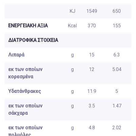
KJ
1549
650
ΕΝΕΡΓΕΙΑΚΗ ΑΞΙΑ
Kcal
370
155
ΔΙΑΤΡΟΦΙΚΑ ΣΤΟΙΧΕΙΑ
Λιπαρά
g
15
6.3
εκ των οποίων
g
12
5.04
κορεσμένα
Υδατάνθρακες
g
11.9
5
εκ των οποίων
g
3.5
1.47
σάκχαρα
εκ των οποίων
g
4.8
2.02
πολυόλες