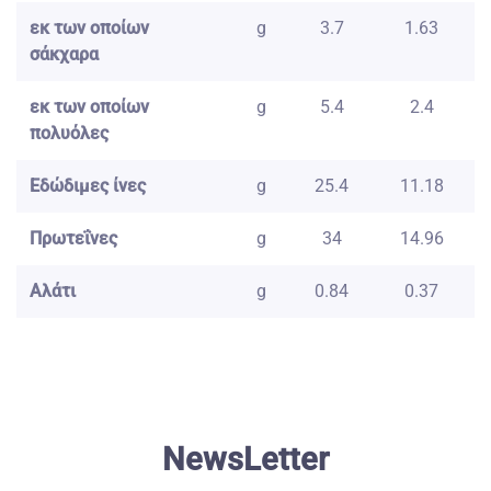
εκ των οποίων
g
3.7
1.63
σάκχαρα
εκ των οποίων
g
5.4
2.4
πολυόλες
Εδώδιμες ίνες
g
25.4
11.18
Πρωτεΐνες
g
34
14.96
Αλάτι
g
0.84
0.37
NewsLetter