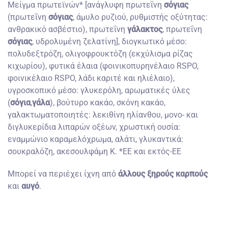
Μείγμα πρωτεϊνών* [ανάγλυφη πρωτεΐνη
σόγιας
(πρωτεΐνη
σόγιας
, άμυλο ρυζιού, ρυθμιστής οξύτητας:
ανθρακικό ασβέστιο), πρωτεΐνη
γάλακτος
, πρωτεΐνη
σόγιας
, υδρολυμένη ζελατίνη], διογκωτικό μέσο:
πολυδεξτρόζη, ολιγοφρουκτόζη (εκχύλισμα ρίζας
κιχωρίου), φυτικά έλαια (φοινικοπυρηνέλαιο RSPO,
φοινικέλαιο RSPO, λάδι καριτέ και ηλιέλαιο),
υγροσκοπικό μέσο: γλυκερόλη, αρωματικές ύλες
(
σόγια
,
γάλα
), βούτυρο κακάο, σκόνη κακάο,
γαλακτωματοποιητές: λεκιθίνη ηλίανθου, μονο- και
διγλυκερίδια λιπαρών οξέων, χρωστική ουσία:
εναμμώνιο καραμελόχρωμα, αλάτι, γλυκαντικά:
σουκραλόζη, ακεσουλφάμη Κ. *ΕΕ και εκτός-ΕΕ
Μπορεί να περιέχει ίχνη από
άλλους ξηρούς καρπούς
και
αυγό
.