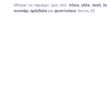
Μπορεί να περιέχει ίχνη από:
σόγια
,
γάλα
,
αυγά
,
λ
σουσάμι
,
αμύγδαλα
και
φουντούκια
. *εκτός ΕΕ