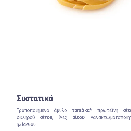
Συστατικά
Τροποποιημένο άμυλο
ταπιόκα*
, πρωτεΐνη
σίτ
σκληρού
σίτου
, ίνες
σίτου
, γαλακτωματοποιητ
ηλίανθου.