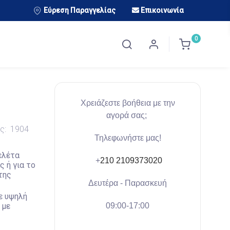
Εύρεση Παραγγελίας
Επικοινωνία
0
Χρειάζεστε βοήθεια με την
αγορά σας;
ός:
1904
Τηλεφωνήστε μας!
ελέτα
+
210 2109373020
ς ή για το
της
Δευτέρα - Παρασκευή
ε υψηλή
09:00-17:00
 με