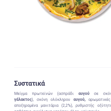
Συστατικά
Μείγμα πρωτεϊνών (ασπράδι
αυγού
σε σκόν
γάλακτος
), σκόνη ολόκληρου
αυγού,
αρωματικές
αποξηραμένα μανιτάρια (2,2%), ρυθμιστής
οξύτητ