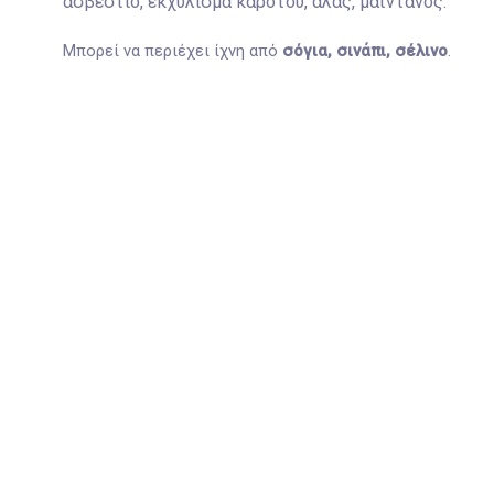
ασβέστιο, εκχύλισμα καρότου, άλας, μαϊντανός.
Μπορεί να περιέχει ίχνη από
σόγια, σινάπι, σέλινο
.