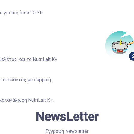
τε για περίπου 20-30
ελέτας και το NutriLait Κ+
ακατεύοντας με σύρμα ή
κατανάλωση NutriLait Κ+.
NewsLetter
Εγγραφή Newsletter