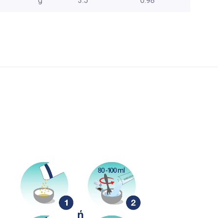
g
3.5
0.98