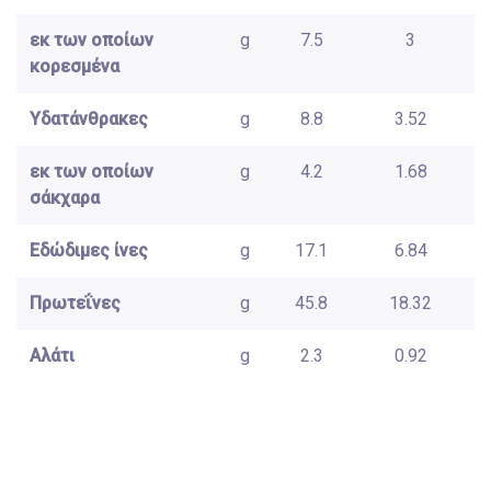
εκ των οποίων
g
7.5
3
κορεσμένα
Υδατάνθρακες
g
8.8
3.52
εκ των οποίων
g
4.2
1.68
σάκχαρα
Εδώδιμες ίνες
g
17.1
6.84
Πρωτεΐνες
g
45.8
18.32
Αλάτι
g
2.3
0.92