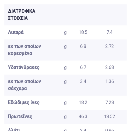
ΔΙΑΤΡΟΦΙΚΑ
ΣΤΟΙΧΕΙΑ
Λιπαρά
g
18.5
7.4
εκ των οποίων
g
6.8
2.72
κορεσμένα
Υδατάνθρακες
g
6.7
2.68
εκ των οποίων
g
3.4
1.36
σάκχαρα
Εδώδιμες ίνες
g
18.2
7.28
Πρωτεΐνες
g
46.3
18.52
Αλάτι
g
2.4
0.96