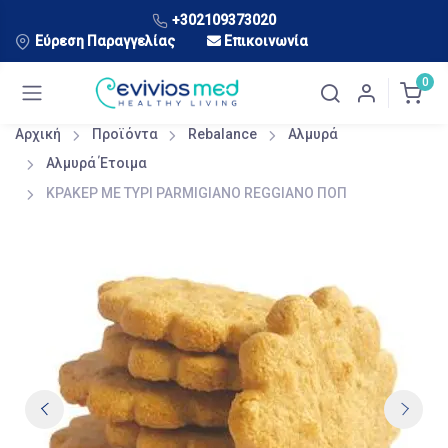
+302109373020
Εύρεση Παραγγελίας
Επικοινωνία
0
Αρχική
Προϊόντα
Rebalance
Αλμυρά
Αλμυρά Έτοιμα
ΚΡΑΚΕΡ ΜΕ ΤΥΡΙ PARMIGIANO REGGIANO ΠΟΠ