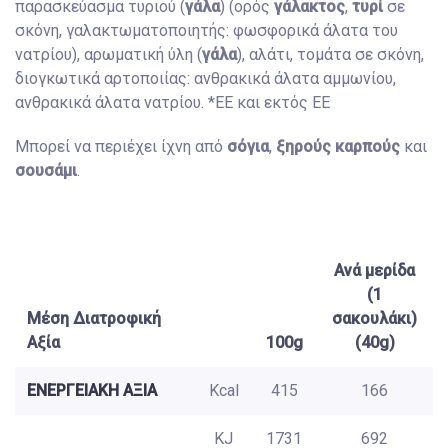
παρασκεύασμα τυριού (
γάλα
) (ορός
γάλακτος
,
τυρί
σε
σκόνη, γαλακτωματοποιητής: φωσφορικά άλατα του
νατρίου), αρωματική ύλη (
γάλα
), αλάτι, τομάτα σε σκόνη,
διογκωτικά αρτοποιίας: ανθρακικά άλατα αμμωνίου,
ανθρακικά άλατα νατρίου. *ΕΕ και εκτός ΕΕ
Μπορεί να περιέχει ίχνη από
σόγια
,
ξηρούς καρπούς
και
σουσάμι
.
Ανά μερίδα
(1
Μέση Διατροφική
σακουλάκι)
Αξία
100g
(40g)
ΕΝΕΡΓΕΙΑΚΗ ΑΞΙΑ
Kcal
415
166
KJ
1731
692