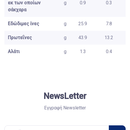
εκ των οποίων
g
0.9
0.3
σάκχαρα
Εδώδιμες ίνες
g
25.9
7.8
Πρωτεΐνες
g
43.9
13.2
Αλάτι
g
1.3
0.4
NewsLetter
Εγγραφή Newsletter
Email