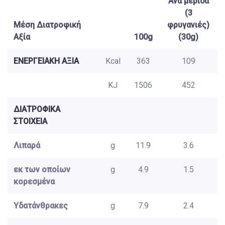
Ανά μερίδα
(3
Μέση Διατροφική
φρυγανιές)
Αξία
100g
(30g)
ΕΝΕΡΓΕΙΑΚΗ ΑΞΙΑ
Kcal
363
109
KJ
1506
452
ΔΙΑΤΡΟΦΙΚΑ
ΣΤΟΙΧΕΙΑ
Λιπαρά
g
11.9
3.6
εκ των οποίων
g
4.9
1.5
κορεσμένα
Υδατάνθρακες
g
7.9
2.4